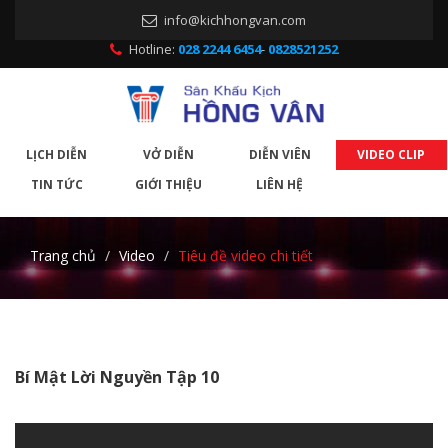
info@kichhongvan.com
Hotline:
028 2244 6454
-
0828521252
LỊCH DIỄN
VỞ DIỄN
DIỄN VIÊN
VIDEO CLIP
TIN TỨC
GIỚI THIỆU
LIÊN HỆ
Trang chủ
Video
Tiêu đề video chi tiết
Bí Mật Lời Nguyền Tập 10