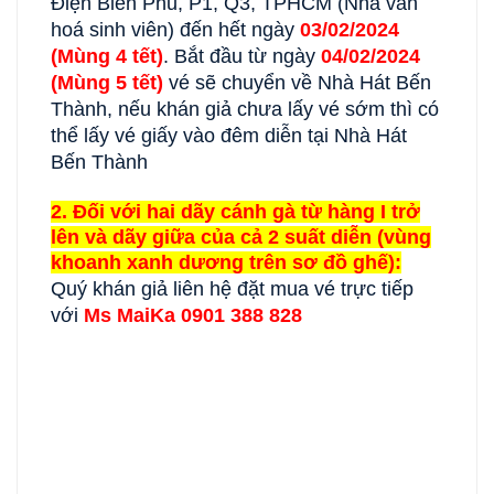
Điện Biên Phủ, P1, Q3, TPHCM (Nhà văn
hoá sinh viên) đến hết ngày
03/02/2024
(Mùng 4 tết)
. Bắt đầu từ ngày
04/02/2024
(Mùng 5 tết)
vé sẽ chuyển về Nhà Hát Bến
Thành, nếu khán giả chưa lấy vé sớm thì có
thể lấy vé giấy vào đêm diễn tại Nhà Hát
Bến Thành
2. Đối với hai dãy cánh gà từ hàng I trở
lên và dãy giữa của cả 2 suất diễn (vùng
khoanh xanh dương trên sơ đồ ghế):
Quý khán giả liên hệ đặt mua vé trực tiếp
với
Ms MaiKa 0901 388 828