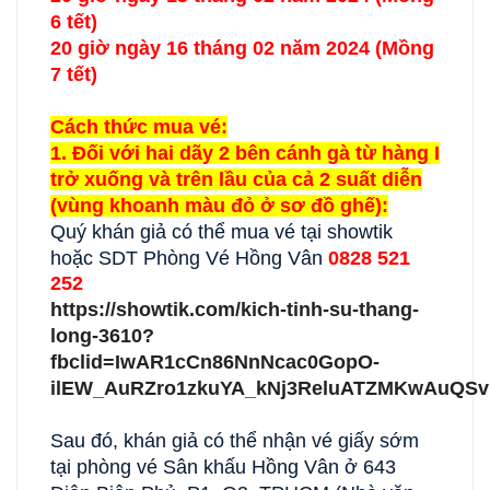
6 tết)
20 giờ ngày 16 tháng 02 năm 2024 (Mồng
7 tết)
Cách thức mua vé:
1. Đối với hai dãy 2 bên cánh gà từ hàng I
trở xuống và trên lầu của cả 2 suất diễn
(vùng khoanh màu đỏ ở sơ đồ ghế):
Quý khán giả có thể mua vé tại showtik
hoặc SDT Phòng Vé Hồng Vân
0828 521
252
https://showtik.com/kich-tinh-su-thang-
long-3610?
fbclid=IwAR1cCn86NnNcac0GopO-
ilEW_AuRZro1zkuYA_kNj3ReluATZMKwAuQSv
Sau đó, khán giả có thể nhận vé giấy sớm
tại phòng vé Sân khấu Hồng Vân ở 643