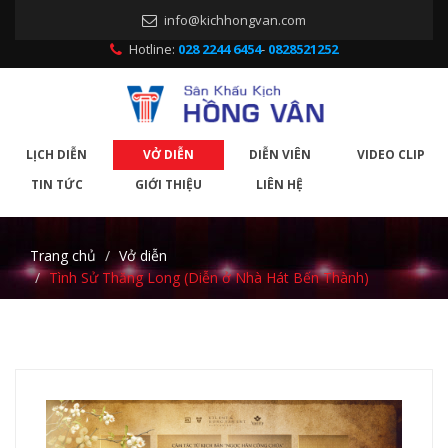
info@kichhongvan.com
Hotline:
028 2244 6454
-
0828521252
LỊCH DIỄN
VỞ DIỄN
DIỄN VIÊN
VIDEO CLIP
TIN TỨC
GIỚI THIỆU
LIÊN HỆ
Trang chủ
Vở diễn
Tình Sử Thăng Long (Diễn ở Nhà Hát Bến Thành)