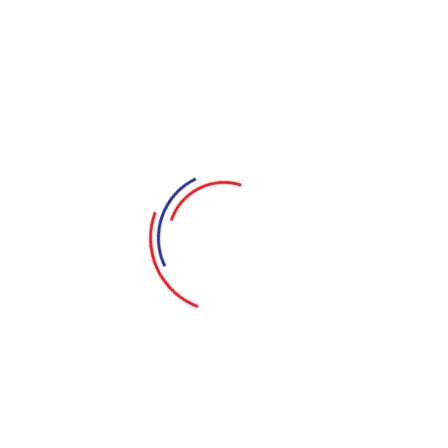
Nội dung vở kịch xoay quanh cuộc tra khảo của một viên cảnh
nơi xảy ra vụ án bí ẩn. Trong quá trình tra khảo thì bí mật c
lộ...
ng Long (Diễn ở Nhà Hát Bến
Hậu Cung Ngoại Truyện 
Thành)
Sân khấu Điện Biên
ân khấu Điện Biên Phủ