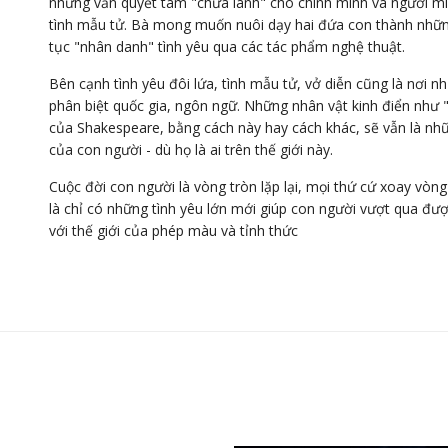
nhưng vẫn quyết tâm "chữa lành" cho chính mình và người mì
tình mẫu tử. Bà mong muốn nuôi dạy hai đứa con thành những
tục "nhân danh" tình yêu qua các tác phẩm nghệ thuật.
Bên cạnh tình yêu đôi lứa, tình mẫu tử, vở diễn cũng là nơi n
phân biệt quốc gia, ngôn ngữ. Những nhân vật kinh điển như
của Shakespeare, bằng cách này hay cách khác, sẽ vẫn là nhữ
của con người - dù họ là ai trên thế giới này.
Cuộc đời con người là vòng tròn lặp lại, mọi thứ cứ xoay vòng
là chỉ có những tình yêu lớn mới giúp con người vượt qua đư
với thế giới của phép màu và tỉnh thức