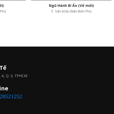
 Bí Ẩn (Vở mới)
Đứt Dây Tơ Chùng (Vở mớ
ấu Điện Biên Phủ
Sân khấu Điện Biên Phủ
 Tế
 6, Q. 3, TPHCM
ine
828521252