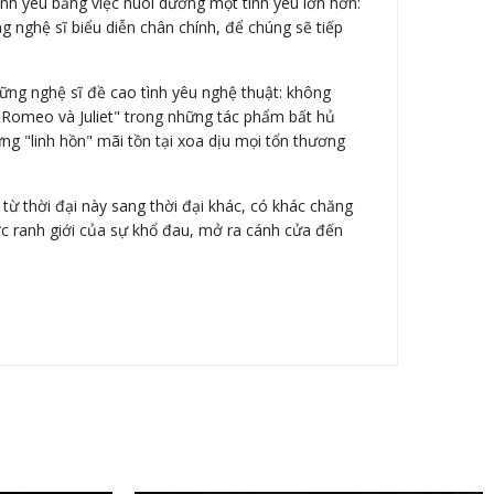
nh yêu bằng việc nuôi dưỡng một tình yêu lớn hơn:
 nghệ sĩ biểu diễn chân chính, để chúng sẽ tiếp
hững nghệ sĩ đề cao tình yêu nghệ thuật: không
 "Romeo và Juliet" trong những tác phẩm bất hủ
ng "linh hồn" mãi tồn tại xoa dịu mọi tổn thương
 từ thời đại này sang thời đại khác, có khác chăng
ợc ranh giới của sự khổ đau, mở ra cánh cửa đến