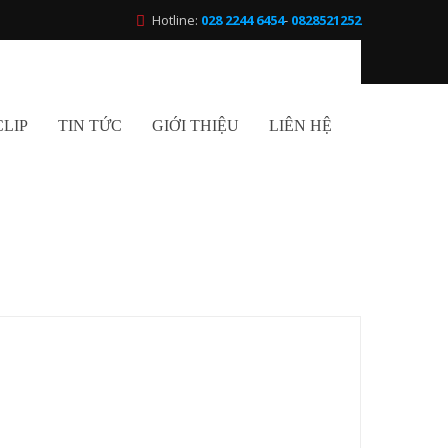
Hotline:
028 2244 6454
-
0828521252
CLIP
TIN TỨC
GIỚI THIỆU
LIÊN HỆ