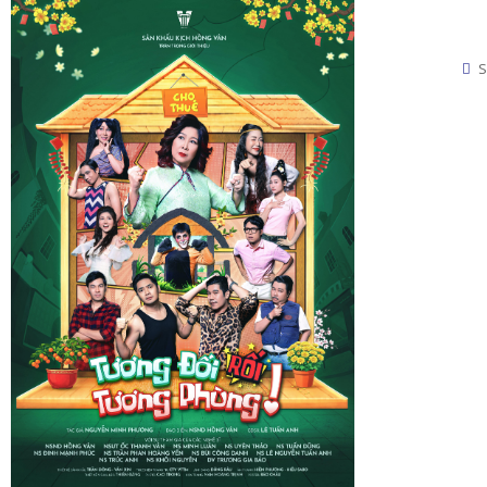
Bắt Cá Ba Tay
Sân khấu Điện Biên Phủ