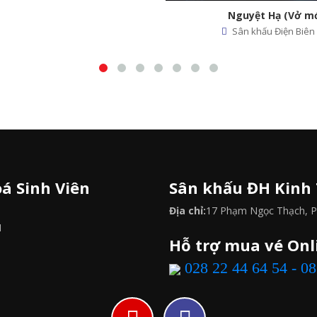
Ngũ Hành
Nguyệt Hạ (Vở mới)
Sân kh
Sân khấu Điện Biên Phủ
á Sinh Viên
Sân khấu ĐH Kinh
Địa chỉ:
17 Phạm Ngọc Thạch, P.
M
Hỗ trợ mua vé Onl
028 22 44 64 54 - 0