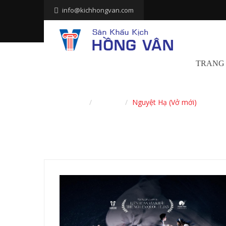
info@kichhongvan.com
TRANG
Trang chủ
Vở diễn
Nguyệt Hạ (Vở mới)