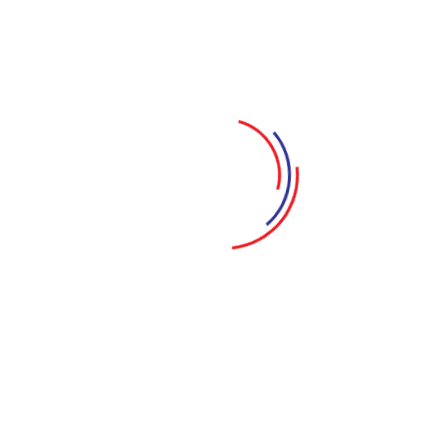
Không gian ma quái xuyên suốt vở diễn, không khí rờn
rợn chi phối khán giả ngay từ lúc mở màn với một
người vợ bất hạnh treo cổ lủng lẳng và tiếng thét kinh
hoàng của đứa con thơ. Hai yếu tố âm thanh và ánh
sáng phối hợp hiệu quả xuyên suốt vở diễn đã khiến
Người vợ ma làm không ít khán giả hồi hộp, thót tim.
Chính vì thế, vở tạo nên sự thú vị cho những khán giả
yêu thích loại tác phẩm nghệ thuật kinh dị. Người vợ
ma là một vở bi kịch. Nhưng tiếng cười vẫn xen vào
nhẹ nhàng làm dịu bớt những căng thẳng, hồi hộp.
Nhân vật người giúp việc Sửu lẫn hai tên ăn trộm sợ
ma được xây dựng hài hước và ý vị, tạo nên những
tràng cười sảng khoái.