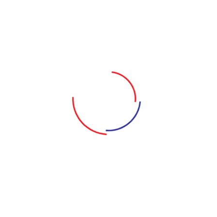
Với vở này, Thanh Vân đã có một vai diễn rất tốt. Đoạn độc t
khán giả vừa thương vừa trách nhân vật. Bên cạnh đó, diễn 
thân thành cô bé bị ám ảnh tâm lý. Cô bé ngơ ngác và tội ngh
người đàn bà đến sau mẹ mình làm khán giả ngậm ngùi.