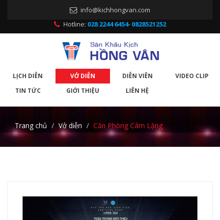
info@kichhongvan.com
Hotline:
028 2244 6454
-
0828521252
LỊCH DIỄN
VỞ DIỄN
DIỄN VIÊN
VIDEO CLIP
TIN TỨC
GIỚI THIỆU
LIÊN HỆ
Trang chủ
Vở diễn
Căn Phòng Câm Lặng