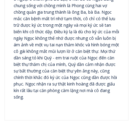
chung sống với chồng mình là Phong cùng hai vợ
chồng quản gia trung thành là ông Ba, bà Ba. Ngọc
mắc căn bệnh mất trí nhớ tạm thời, cô chỉ có thể lưu
trữ được ký ức trong một ngày và mọi ký ức sẽ tan
biến khi cô thức dậy. Điều kỳ lạ là dù cho ký ức của mỗi
ngày Ngọc không thể nhớ được nhưng cô vẫn luôn bị
ám ảnh về một vụ tai nạn thảm khốc và hình bóng một
cô gái không mắt mũi lượn lờ ở căn biệt thự. Mọi thứ
dần sáng tỏ khi Quý - em trai ruột của Ngọc đến căn
biệt thự thăm chị của mình, Quý dần cảm nhận được
sự bất thường của căn biệt thự yên ắng này, cũng
chính thời khắc đó ký ức của Ngọc cũng dần được hồi
phục. Ngọc nhận ra sự thật kinh hoàng đã được giấu
kín rất lâu tại căn phòng căm lặng nơi mà cô đang
sống.