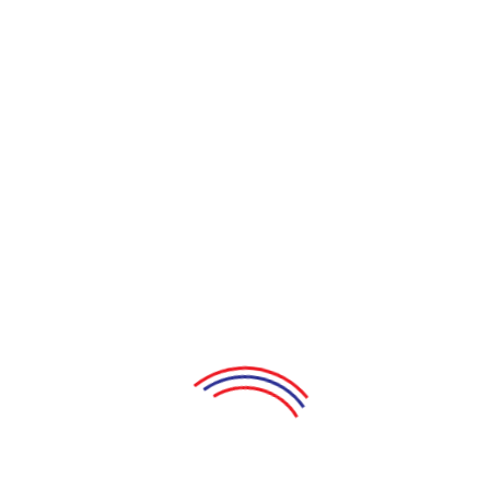
Thứ Bảy , 15-08-2026
19:30
Sân khấu Điện Biên Phủ
MUA VÉ ONLINE
Ngôi Nhà Hoang (Người Vợ Ma
P2)
Tác giả:
Minh Hoàng
Đạo điễn:
NSND Hồng Vân
Chọn nhạc:
Kiến Quôc
Thực hiện trang trí sân khấu:
Trần Đông
GĐSX:
Lê Tuấn Anh