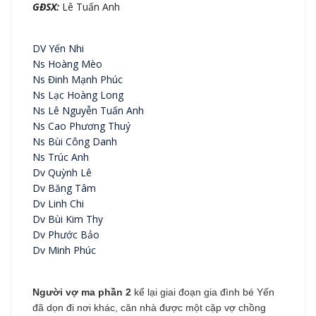
GĐSX:
Lê Tuấn Anh
DV Yến Nhi
Ns Hoàng Mèo
Ns Đinh Mạnh Phúc
Ns Lạc Hoàng Long
Ns Lê Nguyễn Tuấn Anh
Ns Cao Phương Thuý
Ns Bùi Công Danh
Ns Trúc Anh
Dv Quỳnh Lê
Dv Băng Tâm
Dv Linh Chi
Dv Bùi Kim Thy
Dv Phước Bảo
Dv Minh Phúc
Người vợ ma phần 2
kể lại giai đoạn gia đình bé Yến
đã dọn đi nơi khác, căn nhà được một cặp vợ chồng