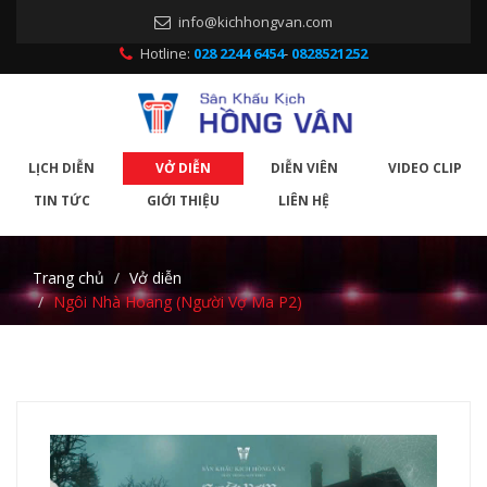
info@kichhongvan.com
Hotline:
028 2244 6454
-
0828521252
LỊCH DIỄN
VỞ DIỄN
DIỄN VIÊN
VIDEO CLIP
TIN TỨC
GIỚI THIỆU
LIÊN HỆ
Trang chủ
Vở diễn
Ngôi Nhà Hoang (Người Vợ Ma P2)