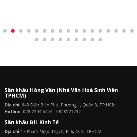
Sân khấu Hồng Vân (Nhà Văn Hoá Sinh Viên
TPHCM)
Địa chỉ:
643 Điện Biên Phủ, Phường 1, Quận 3, TP.HCM
Hotline:
028 2244 6454 - 0828521252
Sân khấu ĐH Kinh Tế
Địa chỉ:
17 Phạm Ngọc Thạch, P. 6, Q. 3, TPHCM