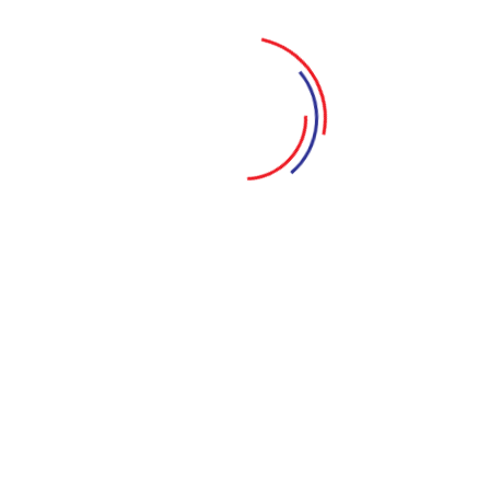
Tiếp theo câu chuyện phần 2, một cơn gió lạ ập tới, các thà
thời đại cổ trang ngày xưa, lúc này các thành viên lại có mộ
thiếp: La phu nhân, Quý phu nhân và Y Lan phu nhân. Một cuộc
Bảo Quan đại nhân chỉ một mực cưng chiều Y Lan phu nhân. 
công công Bảo Bảo cùng có tình ý với chàng vệ quân Lý Tài. M
cung nữ cùng La phu nhân, Quý phu nhân nhằm hạ bệ Bảo Qu
mà Bảo Quan đại nhân mới bảo toàn tính mạng và trốn thoát. 
phủ được hé mở...
"Nhân kiếp trước, quả kiếp này"
: Nhân quả báo ứng tuần 
đại nhân thì bây giờ má Lâm phải trả lại cho Nhật Lệ, đó chín
Lâm nhưng má Lâm luôn tha thứ và trong thâm tâm mình luôn
nguyên nhân tại sao giữa má Lâm và Hai Dú luôn có hiềm khíc