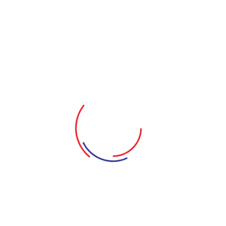
Tuấn Dũng - Ông Tú
Lê Nguyễn Tuấn Anh - Ông Sơn
Lạc Hoàng Long - Bảo
Minh Nga - Sương
Trần Phan Hoàng Yến - Nhi
Nguyễn Thị Hoa Trang - Vợ Ông Sơn
Trương Mỹ Mỹ - My
Châu Nhật Tín - Hùng Sẹo
Hiền Phương - Hiền
Tô Kim Ngân - Chủ Hụi
Trương Gia Bảo - Thu Hụi