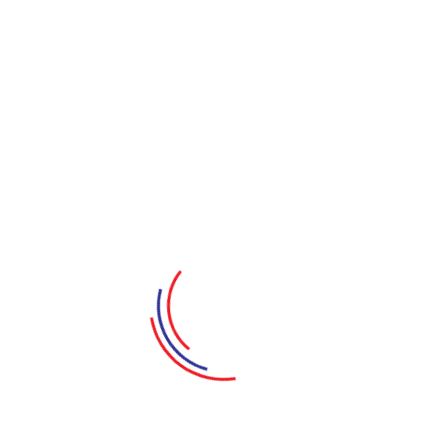
7. DV HOÀNG YẾN: Kim Thị Thập Thụt
8. DV NGỌC TÂM: Kim Thập Thụt
9. DV LẠC HOÀNG LONG: Thuỷ Văn Nước Đục
10. DV LÊ LỘC: Thuỷ Thị Nước Trong
11. DV ĐINH MẠNH PHÚC: Hoả Văn Liu Riu
12. DV MINH NGA: Hoả Thị Hừng Hực
13. DV TUẤN DŨNG: Kim
14. DV HOÀNG KHÔI: Mộc
15. DV BĂNG TÂM: Thổ
16. DV THIÊN THỊNH: Hoả
17. DV NGỌC MY: Thuỷ
Câu chuyện kể về 4 đứa trẻ lạc vào 1 ngôi làng kì lạ
tách biệt với thế giới bên ngoài . Sau 1 thời gian tìm
hiểu thì chúng nhận ra rằng vì trong làng này những gia
tộc ngũ hành luôn đấu đá nhau, nên thế giới bên ngoài
mới xảy ra thiên tai : lũ lụt , sạt lở,… Thế nên bọn trẻ
đã tìm cách để kết nối các mối quan hệ trong ngôi làng
cũng như chống lại những thế lực muốn lợi dụng người
trong làng để làm chuyện xấu.