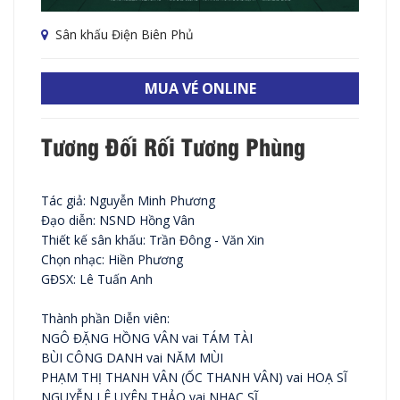
Sân khấu Điện Biên Phủ
MUA VÉ ONLINE
Tương Đối Rối Tương Phùng
Tác giả: Nguyễn Minh Phương
Đạo diễn: NSND Hồng Vân
Thiết kế sân khấu: Trần Đông - Văn Xin
Chọn nhạc: Hiền Phương
GĐSX: Lê Tuấn Anh
Thành phần Diễn viên:
NGÔ ĐẶNG HỒNG VÂN vai TÁM TÀI
BÙI CÔNG DANH vai NĂM MÙI
PHẠM THỊ THANH VÂN (ỐC THANH VÂN) vai HOẠ SĨ
NGUYỄN LÊ UYÊN THẢO vai NHẠC SĨ