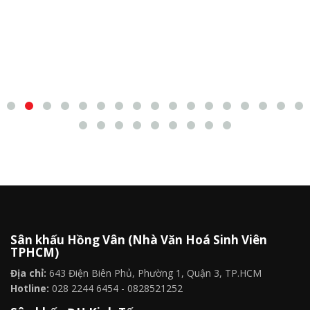
Sân khấu Hồng Vân (Nhà Văn Hoá Sinh Viên
TPHCM)
Địa chỉ:
643 Điện Biên Phủ, Phường 1, Quận 3, TP.HCM
Hotline:
028 2244 6454 - 0828521252