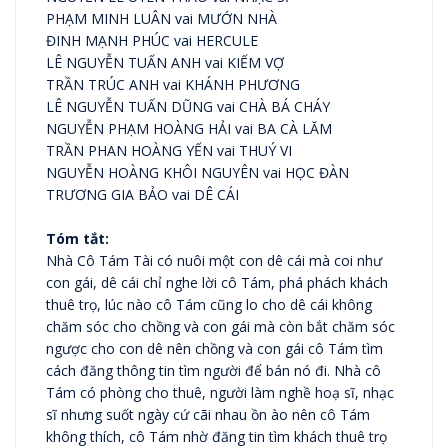
PHẠM MINH LUÂN vai MƯỚN NHÀ
ĐINH MẠNH PHÚC vai HERCULE
LÊ NGUYỄN TUẤN ANH vai KIẾM VỢ
TRẦN TRÚC ANH vai KHÁNH PHƯƠNG
LÊ NGUYỄN TUẤN DŨNG vai CHÀ BÁ CHÁY
NGUYỄN PHẠM HOÀNG HẢI vai BA CÀ LĂM
TRẦN PHAN HOÀNG YẾN vai THUÝ VI
NGUYỄN HOÀNG KHÔI NGUYÊN vai HỌC ĐÀN
TRƯƠNG GIA BẢO vai DÊ CÁI
Tóm tắt:
Nhà Cô Tám Tài có nuôi một con dê cái mà coi như
con gái, dê cái chỉ nghe lời cô Tám, phá phách khách
thuê trọ, lúc nào cô Tám cũng lo cho dê cái không
chăm sóc cho chồng và con gái mà còn bắt chăm sóc
ngược cho con dê nên chồng và con gái cô Tám tìm
cách đăng thông tin tìm người để bán nó đi. Nhà cô
Tám có phòng cho thuê, người làm nghề hoạ sĩ, nhạc
sĩ nhưng suốt ngày cứ cãi nhau ồn ào nên cô Tám
không thích, cô Tám nhờ đăng tin tìm khách thuê trọ