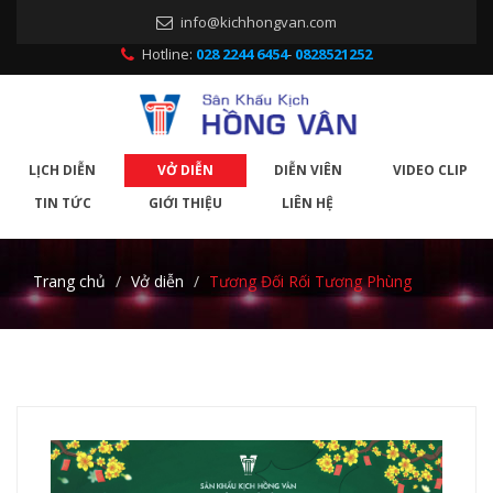
info@kichhongvan.com
Hotline:
028 2244 6454
-
0828521252
LỊCH DIỄN
VỞ DIỄN
DIỄN VIÊN
VIDEO CLIP
TIN TỨC
GIỚI THIỆU
LIÊN HỆ
Trang chủ
Vở diễn
Tương Đối Rối Tương Phùng