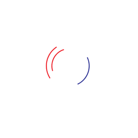
nhân cuốn bản thảo khôi phục lại bản gốc, chống lại
lòng tham của chồng mình.
Còn Hiệp, bị thương nặng, trôi dạt về vùng biển Phước
Hải, mà không biết đó là quê hương của Thắm - một
nữ chiến sĩ mà anh đã từng gặp ở dãy Trường Sơn,
cũng là người mang trong mình giọt máu duy nhất của
Vũ Lâm.
Cũng từ đó, câu chuyện về Lâm, Hiệp, Hằng, những cô
gái ở Quán Tiên Trường Sơn mới được kể lại một cách
sống động, rõ ràng...
NHỮNG VỞ DIỄN KHÁC